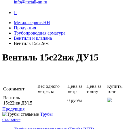
info@metall-nn.ru
Металлсервис-НН
Продукция
Трубопроводная арматура
Вентили и клапана
Вентиль 15с22нж
Вентиль 15с22нж ДУ15
Вес одного
Цена за
Цена за
Купить,
Сортамент
метра, кг
метр
тонну
тонн
Вентиль
0
руб/м
15с22нж ДУ15
Продукция
Трубы
стальные